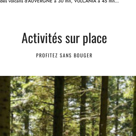
rc des volcans d’AUVERGNE à 30 mn, VULCANIA à 45 mn…
Activités sur place
PROFITEZ SANS BOUGER